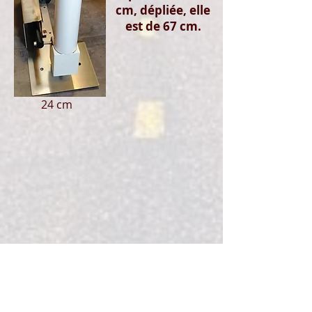
cm, dépliée, elle
est de 67 cm.
24 cm
Pour les WIKI-Caristes qui
possèdent
déjà
la fixation pliante
manuelle et qui veulent changer