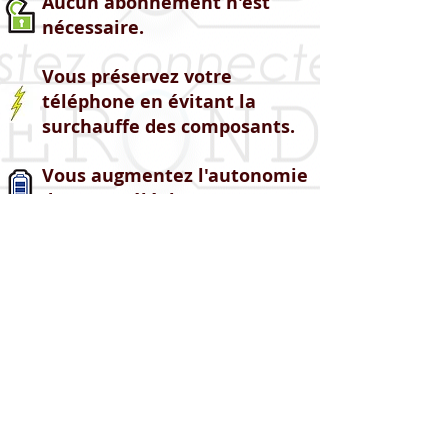
Aucun abonnement n'est
nécessaire.
Vous préservez votre
téléphone en évitant la
surchauffe des composants.
Vous augmentez l'autonomie
de votre téléphone.
Compatible tous Opérateurs
téléphoniques.
Retour
CONTACT :
Email :
keronde.bzh@gmail.com
Tél :
06 43 37 92 29
France