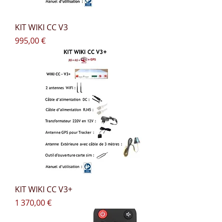
KIT WIKI CC V3
Prix
995,00 €
KIT WIKI CC V3+
Prix
1 370,00 €