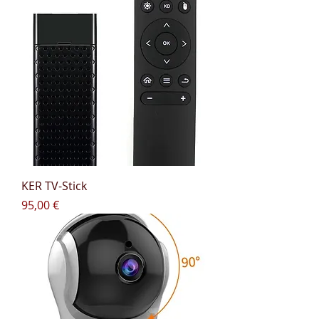
KER TV-Stick
Prix
95,00 €